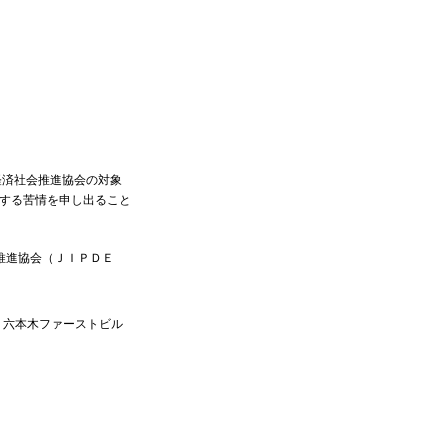
経済社会推進協会の対象
する苦情を申し出ること
推進協会（ＪＩＰＤＥ
号 六本木ファーストビル