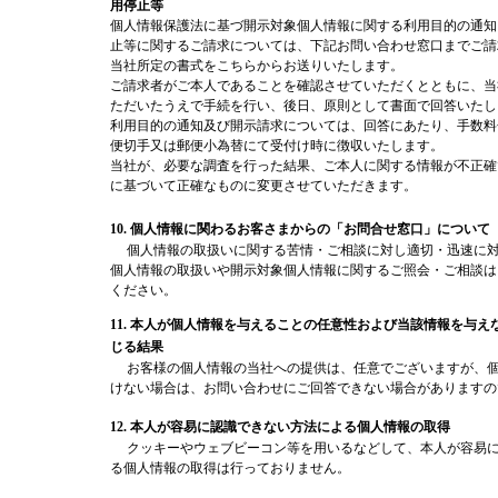
用停止等
個人情報保護法に基づ開示対象個人情報に関する利用目的の通知
止等に関するご請求については、下記お問い合わせ窓口までご請
当社所定の書式をこちらからお送りいたします。
ご請求者がご本人であることを確認させていただくとともに、当
ただいたうえで手続を行い、後日、原則として書面で回答いたし
利用目的の通知及び開示請求については、回答にあたり、手数料金
便切手又は郵便小為替にて受付け時に徴収いたします。
当社が、必要な調査を行った結果、ご本人に関する情報が不正確
に基づいて正確なものに変更させていただきます。
10. 個人情報に関わるお客さまからの「お問合せ窓口」について
個人情報の取扱いに関する苦情・ご相談に対し適切・迅速に対
個人情報の取扱いや開示対象個人情報に関するご照会・ご相談は
ください。
11. 本人が個人情報を与えることの任意性および当該情報を与
じる結果
お客様の個人情報の当社への提供は、任意でございますが、個
けない場合は、お問い合わせにご回答できない場合がありますの
12. 本人が容易に認識できない方法による個人情報の取得
クッキーやウェブビーコン等を用いるなどして、本人が容易に
る個人情報の取得は行っておりません。