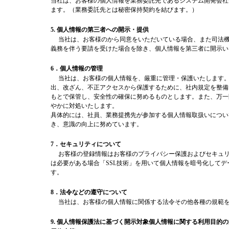
当社は、お客様の個人情報を業務委託先であるシステム開発会社
ます。（業務委託先とは秘密保持契約を結びます。）
5. 個人情報の第三者への開示・提供
当社は、お客様のから同意をいただいている場合、また司法機
義務を伴う要請を受けた場合を除き、個人情報を第三者に開示い
6．個人情報の管理
当社は、お客様の個人情報を、厳重に管理・保護いたします。
出、改ざん、不正アクセスから保護するために、社内規定を整備
もとで保管し、安全性の確保に努めるものとします。また、万一
やかに対処いたします。
具体的には、社員、業務提携先が参加する個人情報取扱いについ
き、意識の向上に努めています。
7．セキュリティについて
お客様の登録情報はお客様のプライバシー保護およびセキュリ
は必要がある場合「SSL技術」を用いて個人情報を暗号化して
す。
8．法令などの遵守について
当社は、お客様の個人情報に関係する法令その他各種の規範を
9. 個人情報保護法に基づく
開示対象個人情報に関する利用目的の