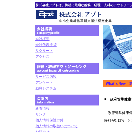
株式会社アプトは、御社に最適な総務・経理・人材のアウトソー
会社概要
会社代表挨拶
リクルート
アクセス
サービス内容
アンケート
勤怠システム
■ 政府管掌健
新着情報
政府管掌健康保険
リンク
個人情報保護方針
険料が1.13% 
個人情報の取扱いについて